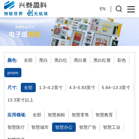
EN
颜色:
全部
黑白
黑白红
黑白黄
黑白红黄
彩色
prism
尺寸:
全部
1.3~4.2英寸
4.3~5.83英寸
5.84~13.3英寸
13.3英寸以上
应用领域:
全部
智慧相框
智慧零售
智慧教育
智慧医疗
智慧城市
智慧办公
智慧广告
智慧工业